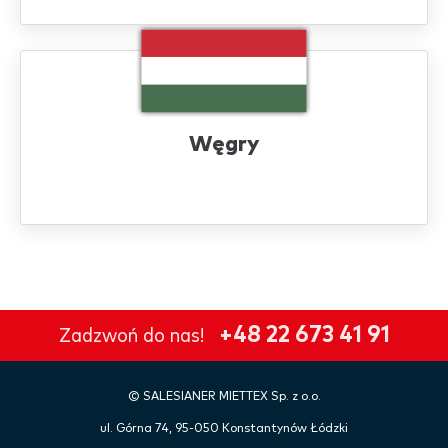
Węgry
+48 22 673 41 91
Zadzwoń do nas!
©
SALESIANER
MIETTEX Sp. z o.o.
ul. Górna 74, 95-050 Konstantynów Łódzki