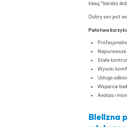
klasą "bardzo dob
Dobry sen jest w
Państwa korzyśc
Profesjonaln
Najsurowsze 
Stała kontrol
Wysoki komf
Usługa odbio
Wsparcie bad
Analiza i mo
Bielizna 