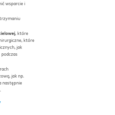
ić wsparcie i
utrzymaniu
cielowej
, które
irurgiczne, które
cznych, jak
 podczas
arach
ową, jak np.
a następnie
.
w