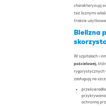
charakteryzują si
też licznymi wła
trakcie użytkowa
Bielizna 
skorzyst
W szpitalach i 
pościelowej
, któ
rygorystycznych
zasługują na szc
prześcierad
przykrywani
ochronną prz