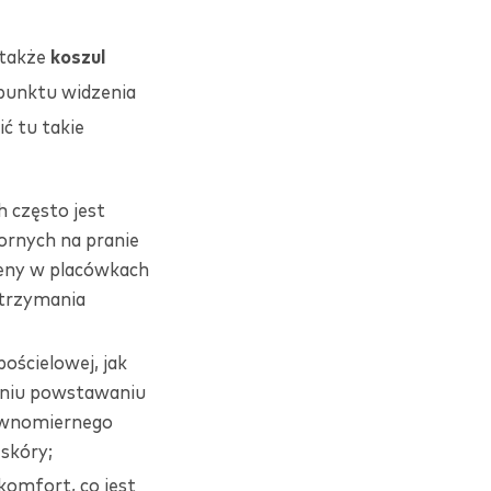
 także
koszul
 punktu widzenia
ć tu takie
h często jest
ornych na pranie
ieny w placówkach
utrzymania
pościelowej, jak
aniu powstawaniu
równomiernego
 skóry;
omfort, co jest