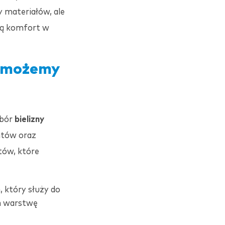
y materiałów, ale
ają komfort w
ń możemy
ybór
bielizny
ntów oraz
tów, które
, który służy do
m warstwę