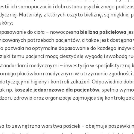
estii ich samopoczucia i dobrostanu psychicznego podcza
cznej. Materiały, z których uszyto bieliznę, są miękkie, 
skóry;
pasowanie do ciała – nowoczesna
bielizna
pościelowa
jes
nicowanych potrzebach pacjentów, a także jest dostępna
co pozwala na optymalne dopasowanie do każdego indywi
zięki temu pacjenci mogą cieszyć się wygodą i swobodą ru
standardami medycznymi – inwestycja w specjalistyczną
b
omaga placówkom medycznym w utrzymaniu zgodności z
otyczącymi higieny i kontroli zakażeń. Odpowiednio dob
jak np.
koszule jednorazowe dla pacjentów
, spełnia wymo
dzoru zdrowia oraz organizacje zajmujące się kontrolą za
owa to zewnętrzna warstwa pościeli – obejmuje poszewki n