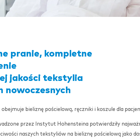
e pranie, kompletne
enie
j jakości tekstylia
h nowoczesnych
bejmuje bieliznę pościelową, ręczniki i koszule dla pacje
adzone przez Instytut Hohensteina potwierdziły najważn
ściwości naszych tekstyliów na bieliznę pościelową jako do