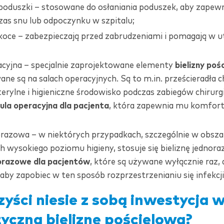
poduszki – stosowane do osłaniania poduszek, aby zapewn
as snu lub odpoczynku w szpitalu;
koce – zabezpieczają przed zabrudzeniami i pomagają w 
racyjna – specjalnie zaprojektowane elementy
bielizny poś
e są na salach operacyjnych. Są to m.in. prześcieradła ch
erylne i higieniczne środowisko podczas zabiegów chirurgi
ula operacyjna dla pacjenta
, która zapewnia mu komfort
norazowa – w niektórych przypadkach, szczególnie w obsz
wysokiego poziomu higieny, stosuje się bieliznę jednoraz
orazowe dla pacjentów
, które są używane wyłącznie raz, 
aby zapobiec w ten sposób rozprzestrzenianiu się infekcji
zyści niesie z sobą inwestycja 
tyczną bieliznę pościelową?