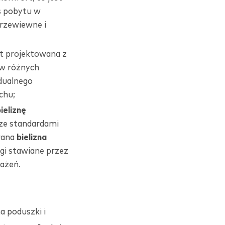
s pobytu w
przewiewne i
t projektowana z
 w różnych
dualnego
chu;
ieliznę
e standardami
rana
bielizna
gi stawiane przez
każeń.
a poduszki i