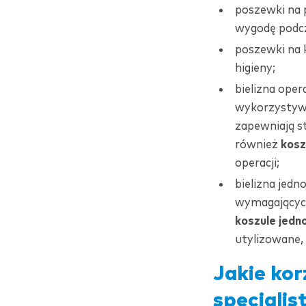
poszewki na 
wygodę podcz
poszewki na 
higieny;
bielizna ope
wykorzystywan
zapewniają st
również
kosz
operacji;
bielizna jed
wymagających 
koszule jedn
utylizowane, 
Jakie kor
specjalis