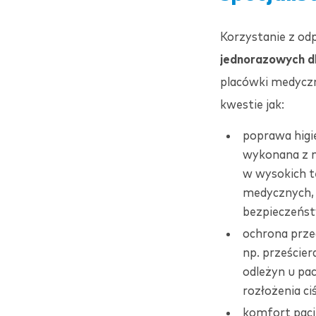
Korzystanie z o
jednorazowych d
placówki medyczne
kwestie jak:
poprawa higi
wykonana z m
w wysokich t
medycznych, 
bezpieczeńst
ochrona prze
np. przeście
odleżyn u pa
rozłożenia ci
komfort pacj