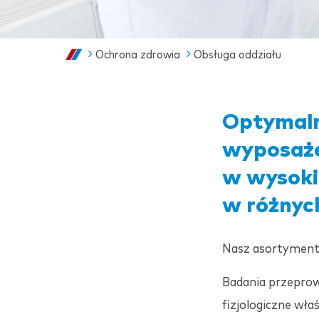
Ochrona zdrowia
Obsługa oddziału
Optymaln
wyposaż
w wysokie
w różnyc
Nasz asortyment o
Badania przeprow
fizjologiczne wła