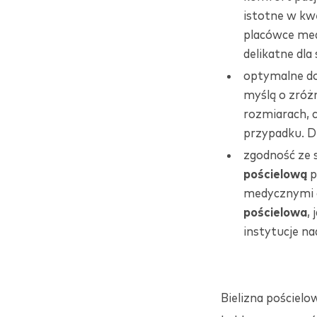
istotne w kw
placówce medy
delikatne dla 
optymalne do
myślą o zróż
rozmiarach, 
przypadku. D
zgodność ze 
pościelową
p
medycznymi d
pościelowa
, 
instytucje na
Bielizna pościel