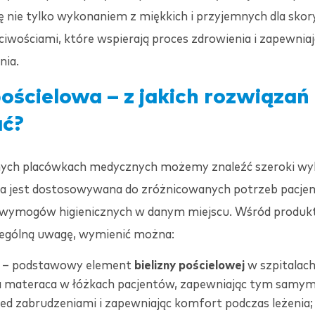
ę nie tylko wykonaniem z miękkich i przyjemnych dla skor
ściwościami, które wspierają proces zdrowienia i zapewni
nia.
pościelowa – z jakich rozwiąza
ać?
innych placówkach medycznych możemy znaleźć szeroki w
ra jest dostosowywana do zróżnicowanych potrzeb pacje
 wymogów higienicznych w danym miejscu. Wśród produk
zególną uwagę, wymienić można:
ła – podstawowy element
bielizny pościelowej
w szpitalach
a materaca w łóżkach pacjentów, zapewniając tym samy
ed zabrudzeniami i zapewniając komfort podczas leżenia;