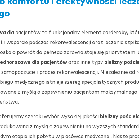
o komfortu i efektywności lecz
ego
owa
dla pacjentów to funkcjonalny element garderoby, któ
 i wsparcie podczas rekonwalescencji oraz leczenia szpit
oska o powrót do pełnego zdrowia staje się priorytetem,
 jednorazowe dla pacjentów
oraz inne typy
bielizny pośc
 samopoczucie i proces rekonwalescencji. Niezależnie od 
abiegu medycznego istnieje szereg specjalistycznych prod
ktowane z myślą o zapewnieniu pacjentom maksymalnego
zeństwa.
ferujemy szeroki wybór wysokiej jakości
bielizny pościel
rodukowana z myślą o zapewnieniu najwyższych standard
dym etapie ich pobytu w placówce medycznej. Nasze pro