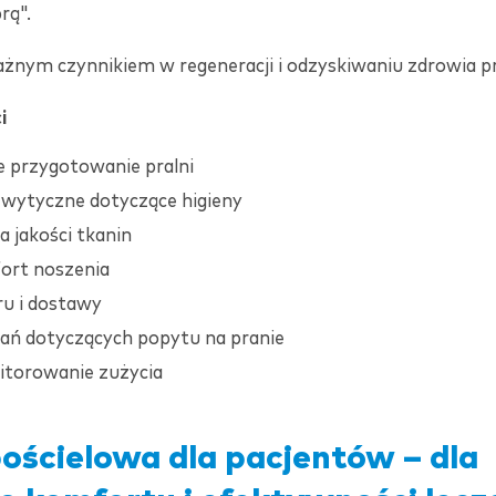
rą".
ażnym czynnikiem w regeneracji i odzyskiwaniu zdrowia p
i
e przygotowanie pralni
wytyczne dotyczące higieny
a jakości tkanin
ort noszenia
ru i dostawy
ań dotyczących popytu na pranie
nitorowanie zużycia
pościelowa dla pacjentów – dla