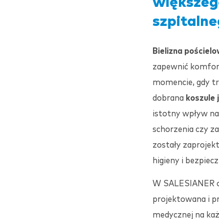
większeg
szpitaln
Bielizna pościel
zapewnić komfort
momencie, gdy tr
dobrana
koszule
istotny wpływ na
schorzenia czy z
zostały zaproje
higieny i bezpiec
W
SALESIANER
o
projektowana i p
medycznej na każ