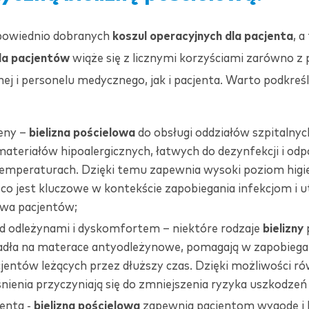
dpowiednio dobranych
koszul operacyjnych dla pacjenta
, a
la pacjentów
wiąże się z licznymi korzyściami zarówno z
j i personelu medycznego, jak i pacjenta. Warto podkreśli
eny –
bielizna pościelowa
do obsługi oddziałów szpitalnyc
ateriałów hipoalergicznych, łatwych do dezynfekcji i odp
emperaturach. Dzięki temu zapewnia wysoki poziom hig
co jest kluczowe w kontekście zapobiegania infekcjom i 
wa pacjentów;
d odleżynami i dyskomfortem – niektóre rodzaje
bielizny
radła na materace antyodleżynowe, pomagają w zapobieg
cjentów leżących przez dłuższy czas. Dzięki możliwości 
śnienia przyczyniają się do zmniejszenia ryzyka uszkodzeń
enta -
bielizna
pościelowa
zapewnia pacjentom wygodę i k