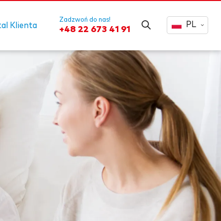
Zadzwoń do nas!
PL
al Klienta
+48 22 673 41 91