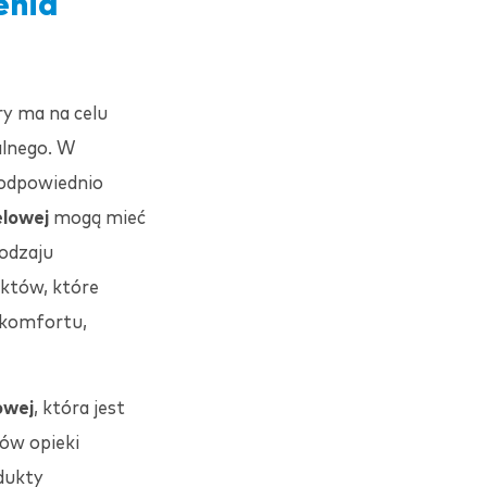
enia
ry ma na celu
alnego. W
 odpowiednio
ielowej
mogą mieć
rodzaju
uktów, które
 komfortu,
owej
, która jest
ów opieki
dukty